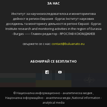
ЗА НАС
Институт за научноизследователска и мониторингова
дейност в регион Евразия - Бургас Інститут наукових
досліджень та моніторингу діяльності в регіоні Євразії - Бургас
Institute research and monitoring activities in the region of Eurasia
- Burgas ------ Главен редактор - ЯРОСЛАВ КОЮМДЖИЕВ
свържете се с нас:
contact@buluanato.eu
АБОНИРАЙ СЕ БЕЗПЛАТНО
© Национална информационно - аналитическа медия ,
Націонална інформаційно - аналітична медіа ,National information -
analytical media