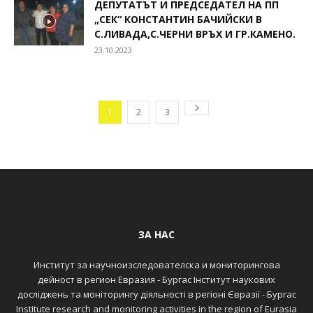
ДЕПУТАТЪТ И ПРЕДСЕДАТЕЛ НА ПП
„СЕК“ КОНСТАНТИН БАЧИЙСКИ В
С.ЛИВАДА,С.ЧЕРНИ ВРЪХ И ГР.КАМЕНО.
23.10.2023
1
2
3
ЗА НАС
Институт за научноизследователска и мониторингова
дейност в регион Евразия - Бургас Інститут наукових
досліджень та моніторингу діяльності в регіоні Євразії - Бургас
Institute research and monitoring activities in the region of Eurasia