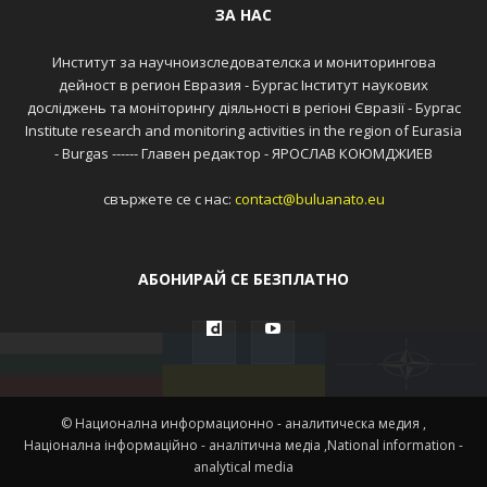
ЗА НАС
Институт за научноизследователска и мониторингова
дейност в регион Евразия - Бургас Інститут наукових
досліджень та моніторингу діяльності в регіоні Євразії - Бургас
Institute research and monitoring activities in the region of Eurasia
- Burgas ------ Главен редактор - ЯРОСЛАВ КОЮМДЖИЕВ
свържете се с нас:
contact@buluanato.eu
АБОНИРАЙ СЕ БЕЗПЛАТНО
© Национална информационно - аналитическа медия ,
Націонална інформаційно - аналітична медіа ,National information -
analytical media