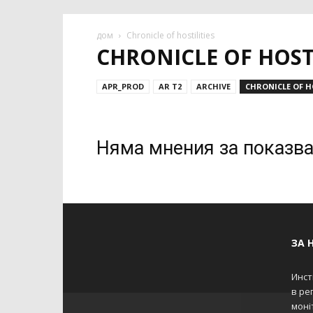
дом
Chronicle of hostilities
CHRONICLE OF HOSTI
APR_PROD
AR T2
ARCHIVE
CHRONICLE OF H
Няма мнения за показв
ЗА 
Инст
в ре
моніт