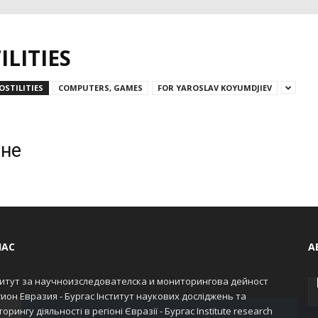
LITIES
OSTILITIES
COMPUTERS, GAMES
FOR YAROSLAV KOYUMDJIEV
ане
НАС
А
итут за научноизследователска и мониторингова дейност
гион Евразия - Бургас Інститут наукових досліджень та
орингу діяльності в регіоні Євразії - Бургас Institute research