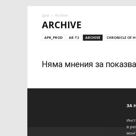
дом
Archive
ARCHIVE
APR_PROD
AR T2
ARCHIVE
CHRONICLE OF H
Няма мнения за показв
ЗА 
Инст
в ре
моніт