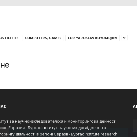
OSTILITIES
COMPUTERS, GAMES
FOR YAROSLAV KOYUMDJIEV
ане
НАС
А
итут за научноизследователска и мониторингова дейност
гион Евразия - Бургас Інститут наукових досліджень та
орингу діяльності в регіоні Євразії - Бургас Institute research