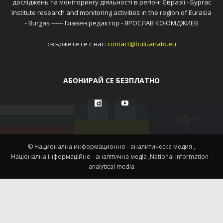
досліджень та моніторингу діяльності в регіоні Євразії - Бургас
Institute research and monitoring activities in the region of Eurasia
- Burgas ------ Главен редактор - ЯРОСЛАВ КОЮМДЖИЕВ
свържете се с нас:
contact@buluanato.eu
АБОНИРАЙ СЕ БЕЗПЛАТНО
© Национална информационно - аналитическа медия ,
Націонална інформаційно - аналітична медіа ,National information -
analytical media