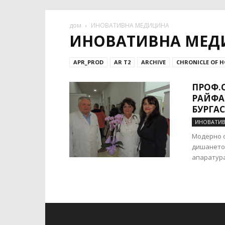
дом
ИНОВАТИВНА МЕДИЦИНА
ИНОВАТИВНА МЕД
APR_PROD
AR T2
ARCHIVE
CHRONICLE OF H
ПРОФ.
РАЙФА
БУРГАС
ИНОВАТИВ
Модерно о
дишането 
апаратура 