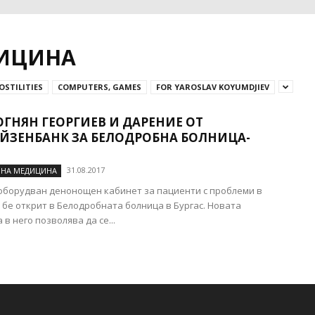
ИЦИНА
OSTILITIES
COMPUTERS, GAMES
FOR YAROSLAV KOYUMDJIEV
ОГНЯН ГЕОРГИЕВ И ДАРЕНИЕ ОТ
ЙЗЕНБАНК ЗА БЕЛОДРОБНА БОЛНИЦА-
31.08.2017
НА МЕДИЦИНА
борудван денонощен кабинет за пациенти с проблеми в
бе открит в Белодробната болница в Бургас. Новата
в него позволява да се...