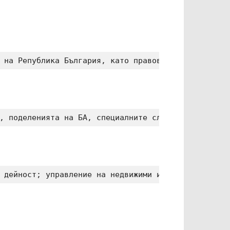
 на Република България, като правова и демократич
, поделенията на БА, специалните служби, държавни
 дейност; управление на недвижими имоти; продуцир