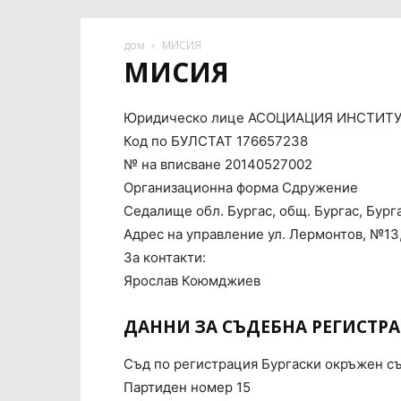
дом
МИСИЯ
МИСИЯ
Юридическо лице
АСОЦИАЦИЯ ИНСТИТУ
Код по БУЛСТАТ
176657238
№ на вписване
20140527002
Организационна форма
Сдружение
Седалище
обл. Бургас, общ. Бургас, Бург
Адрес на управление
ул. Лермонтов, №13,
За контакти:
Ярослав Коюмджиев
ДАННИ ЗА СЪДЕБНА РЕГИСТР
Съд по регистрация
Бургаски окръжен с
Партиден номер
15