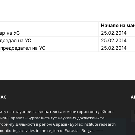
Начало на ма
ар на УС
25.02.2014
дседал на УС
25.02.2014
редседател на УС
25.02.2014
НАС
А
итут за научноизследователска и мониторингова дейност
гион Евразия - Бургас Інститут наукових досліджень та
орингу діяльності в регіоні Євразії - Бургас Institute research
onitoring activities in the region of Eurasia - Burgas ------