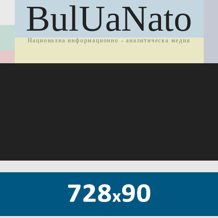
BulUaNato
Национална информационно - аналитическа медия