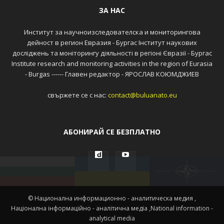
ЗА НАС
Институт за научноизследователска и мониторингова
дейност в регион Евразия - Бургас Інститут наукових
досліджень та моніторингу діяльності в регіоні Євразії - Бургас
Institute research and monitoring activities in the region of Eurasia
- Burgas ------ Главен редактор - ЯРОСЛАВ КОЮМДЖИЕВ
свържете се с нас:
contact@buluanato.eu
АБОНИРАЙ СЕ БЕЗПЛАТНО
© Национална информационно - аналитическа медия ,
Націонална інформаційно - аналітична медіа ,National information -
analytical media