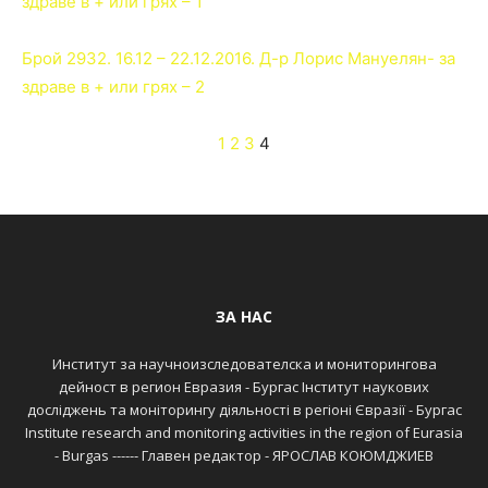
здраве в + или грях – 1
Брой 2932. 16.12 – 22.12.2016. Д-р Лорис Мануелян- за
здраве в + или грях – 2
1
2
3
4
ЗА НАС
Институт за научноизследователска и мониторингова
дейност в регион Евразия - Бургас Інститут наукових
досліджень та моніторингу діяльності в регіоні Євразії - Бургас
Institute research and monitoring activities in the region of Eurasia
- Burgas ------ Главен редактор - ЯРОСЛАВ КОЮМДЖИЕВ