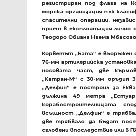
регистриран под флага на К
морска организация пък класи
спасителни операции, незави
приет в експлоатация лично 
Теодоро Обианг Нгема Мбасого 
Корветът „Бата“ е въоръжен о
76-мм артилерийска установка 
носовата част, две кърмов
„Катран-М“ с 30-мм оръдия З
„Делфин“ е построил за Екв
дължина 49 метра „Естуар
корабостроителницата спо
всъщност „Делфин“ е трябва
две трябвало да бъдат пост
сглобени впоследствие или в Гви