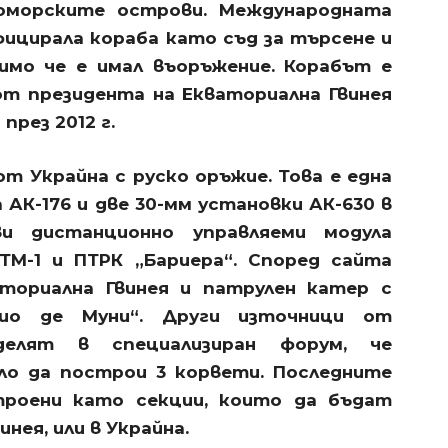
оморските острови. Международната
фицирала кораба като съд за търсене и
симо че е имал въоръжение. Корабът е
от президента на Екваториална Гвинея
през 2012 г.
т Украйна с руско оръжие. Това е една
АК-176 и две 30-мм установки АК-630 в
и дистанционно управляеми модула
ТМ-1 и ПТРК „Бариера“. Според сайта
аториална Гвинея и патрулен катер с
ио де Муни“. Други източници от
делят в специализиран форум, че
ло да построи 3 корвети. Последните
роени като секции, които да бъдат
нея, или в Украйна.