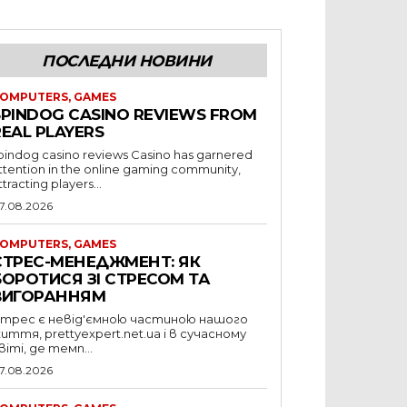
ПОСЛЕДНИ НОВИНИ
OMPUTERS, GAMES
SPINDOG CASINO REVIEWS FROM
REAL PLAYERS
pindog casino reviews Casino has garnered
ttention in the online gaming community,
ttracting players...
7.08.2026
OMPUTERS, GAMES
СТРЕС-МЕНЕДЖМЕНТ: ЯК
БОРОТИСЯ ЗІ СТРЕСОМ ТА
ВИГОРАННЯМ
трес є невід'ємною частиною нашого
 prettyexpert.net.ua і в сучасному
віті, де темп...
7.08.2026