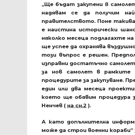
„Ще бъдат закупени 8 самоле
надявам се да получим най
правителството. Поне такива 
е наистина исторически шанс
няколко месеца подлагахте на
ще успее да охранява въздушн
този въпрос е решен. Предпо
изправни достатъчно самолет
за нов самолет в рамките 
процедурите за закупуване. Пр
един или два месеца проект
което ще обявим процедура з
Ненчев (
на сн.2
).
А като допълнителна информ
може да строи военни кораби”