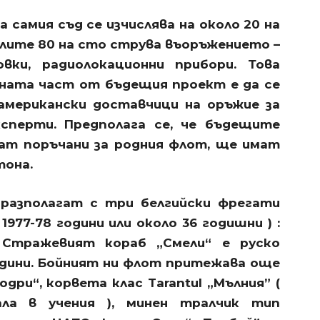
 самия съд се изчислява на около 20 на
лите 80 на сто струва въоръжението –
овки, радиолокационни прибори. Това
жната част от бъдещия проект е да се
американски доставчици на оръжие за
сперти. Предполага се, че бъдещите
ат поръчани за родния флот, ще имат
тона.
разполагат с три белгийски фрегати
977-78 години или около 36 годишни ) :
“. Стражевият кораб „Смели“ е руско
години. Бойният ни флот притежава още
дри“, корвета клас Tarantul „Мълния” (
ла в учения ), минен тралчик тип