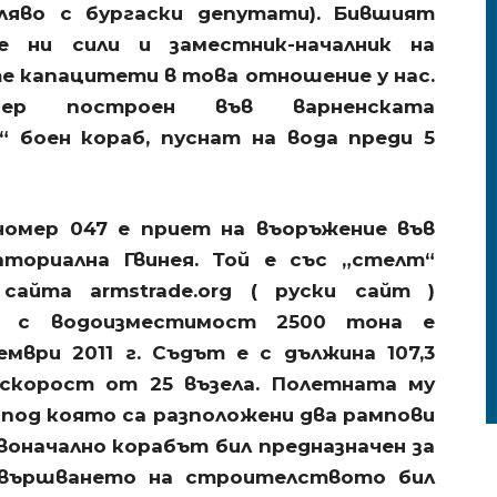
яво с бургаски депутати). Бившият
е ни сили и заместник-началник на
е капацитети в това отношение у нас.
ер построен във варненската
 боен кораб, пуснат на вода преди 5
номер 047 е приет на въоръжение във
аториална Гвинея. Той е със „стелт“
айта armstrade.org ( руски сайт )
а с водоизместимост 2500 тона е
мври 2011 г. Съдът е с дължина 107,3
 скорост от 25 възела. Полетната му
, под която са разположени два рампови
воначално корабът бил предназначен за
авършването на строителството бил