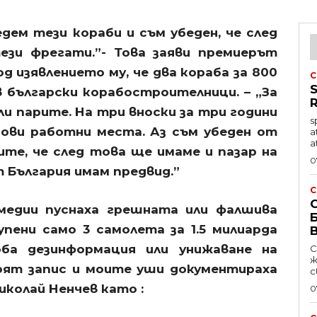
дем тези кораби и съм убеден, че след
ези фрегати.”- Това заяви премиерът
д изявлението му, че два кораба за 800
C
в български корабостроителници. – „За
и парите. На три вноски за три години
s
нови работни места. Аз съм убеден от
a
a
те, че след това ще имаме и пазар на
0
 България имам предвид.”
C
 медии пуснаха грешната или фалшива
пени само 3 самолета за 1.5 милиарда
ба дезинформация или унижаване на
С
життя,
оят запис и моите уши документираха
с
колай Ненчев като :
0