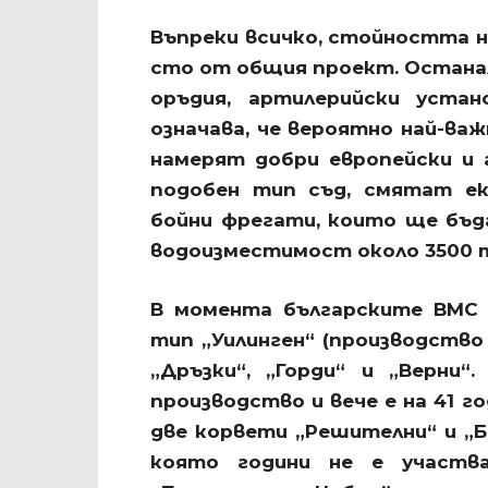
Въпреки всичко, стойността на
сто от общия проект. Остана
оръдия, артилерийски устан
означава, че вероятно най-ва
намерят добри европейски и 
подобен тип съд, смятат ек
бойни фрегати, които ще бъд
водоизместимост около 3500 
В момента българските ВМС 
тип „Уилинген“ (производство 1
„Дръзки“, „Горди“ и „Верни
производство и вече е на 41 
две корвети „Решителни“ и „Бо
която години не е участва