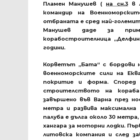
Пламен Манушев (
на сн.3
в л
командир на Военноморскит
отбраната е сред най-големит
Манушев даде за прим
корабостроителница „Делфин“
години.
Корветът „Бата“ с бордови 
военноморските сили на Екв
покритие и форма. Според с
строителството на кораб
завършено във Варна през ное
метра и развива максимална
палуба е дълга около 30 метра
хангара за моторни лодки. Пър
литовска компания и след з