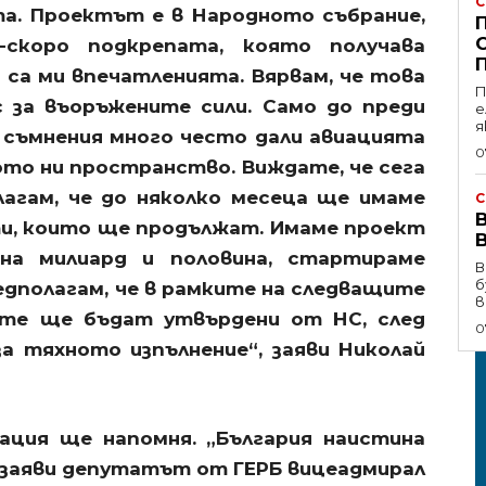
C
та. Проектът е в Народното събрание,
-скоро подкрепата, която получава
са ми впечатленията. Вярвам, че това
П
 за въоръжените сили. Само до преди
е
я
 съмнения много често дали авиацията
0
ото ни пространство. Виждате, че сега
лагам, че до няколко месеца ще имаме
C
В
и, които ще продължат. Имаме проект
на милиард и половина, стартираме
В
б
едполагам, че в рамките на следващите
в
ите ще бъдат утвърдени от НС, след
0
а тяхното изпълнение“, заяви Николай
ация ще напомня. „България наистина
 заяви депутатът от ГЕРБ вицеадмирал