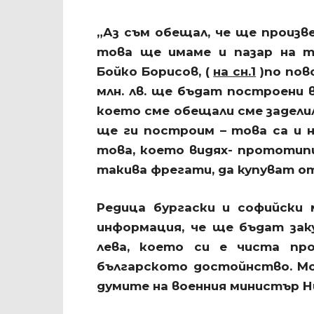
„Аз съм обещал, че ще произве
това ще имаме и пазар на т
Бойко Борисов, (
на сн.1
)по пово
млн. лв. ще бъдат построени 
което сме обещали сме заделил
ще ги построим – това са и 
това, което видях- прототипи
такива фрегати, да купуват от
Редица бургаски и софийски
информация, че ще бъдат заку
лева, което си е чиста про
българското достойнство. М
думите на военния министър Ни