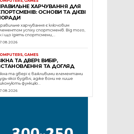
OMPUTERS, GAMES
ПРАВИЛЬНЕ ХАРЧУВАННЯ ДЛЯ
СПОРТСМЕНІВ: ОСНОВИ ТА ДІЄВІ
ПОРАДИ
равильне харчування є ключовим
лементом успіху спортсменів. Від того,
к і що їдять спортсмени,...
7.08.2026
OMPUTERS, GAMES
ІКНА ТА ДВЕРІ: ВИБІР,
ВСТАНОВЛЕННЯ ТА ДОГЛЯД
ікна та двері є важливими елементами
удь-якої будівлі, адже вони не лише
иконують функцію...
7.08.2026