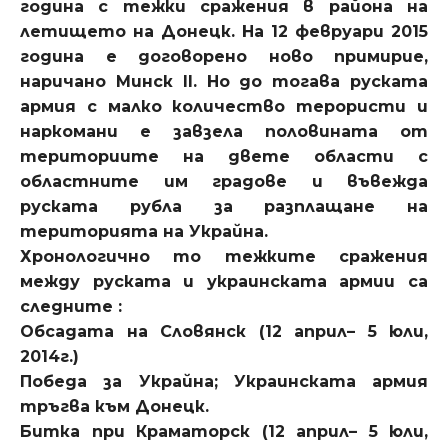
година с тежки сражения в района на
летището на Донецк. На 12 февруари 2015
година е договорено ново примирие,
наричано Минск II. Но до тогава руската
армия с малко количество терористи и
наркомани е завзела половината от
териториите на двете области с
областните им градове и въвежда
руската рубла за разплащане на
територията на Украйна.
Хронологично то тежките сражения
между руската и украинската армии са
следните :
Обсадата на Словянск (12 април– 5 юли,
2014г.)
Победа за Украйна; Украинската армия
тръгва към Донецк.
Битка при Краматорск (12 април– 5 юли,