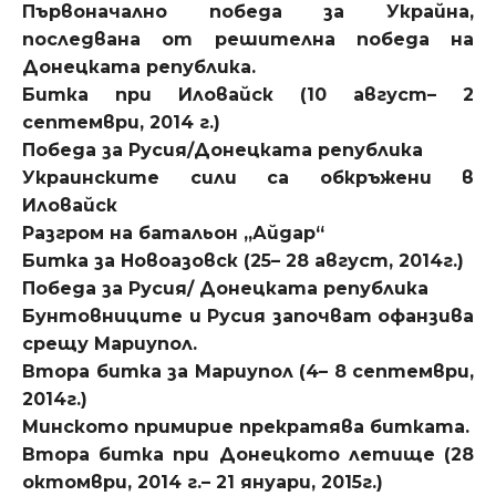
Първоначално победа за Украйна,
последвана от решителна победа на
Донецката република.
Битка при Иловайск (10 август– 2
септември, 2014 г.)
Победа за Русия/Донецката република
Украинските сили са обкръжени в
Иловайск
Разгром на батальон „Айдар“
Битка за Новоазовск (25– 28 август, 2014г.)
Победа за Русия/ Донецката република
Бунтовниците и Русия започват офанзива
срещу Мариупол.
Втора битка за Мариупол (4– 8 септември,
2014г.)
Минското примирие прекратява битката.
Втора битка при Донецкото летище (28
октомври, 2014 г.– 21 януари, 2015г.)