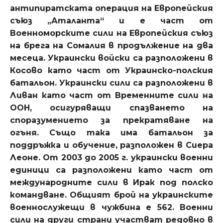
антипиратската операция на Европейския
съюз „Аталанта“ и е част от
Военноморските сили на Европейския съюз
на брега на Сомалия в продължение на два
месеца. Украински войски са разположени в
Косово като част от Украинско-полския
батальон. Украински сили са разположени в
Ливан като част от Временните сили на
ООН, осигуряващи спазването на
споразумението за прекратяване на
огъня. Също така има батальон за
поддръжка и обучение, разположен в Сиера
Леоне. От 2003 до 2005 г. украински военни
единици са разположени като част от
международните сили в Ирак под полско
командване. Общият брой на украинските
военнослужещи в чужбина е 562. Военни
сили на други страни участват редовно в