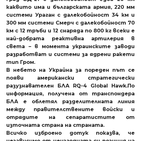
каквито има и българската армия, 220 мм
системи Ураган с далекобойност 34 км и
300 мм системи Смерч с далекобойност 70
км с 12 тръби и 12 снаряда по 800 кг всеки е
най-добрата реактивна артилерия в
света – в момента украинските заводи
разработват и системи за ядрени ракети
тип Гром.
В небето на Украйна за пореден път се
появи американски стратегически
разузнавателен БЛА RQ-4 Global Hawk.По
информация, получена от транспондера
БЛА е облетял разделителната линия
между правителствените войски и
отрядите на сепаратистите от
източната страна на страната.
Всичко изброено дотук показва, че
независимо от неизгодната си позиция на