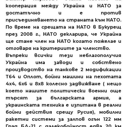
кооперация между Украйна и НАТО за
достатъчно и е против
присъединяването на страната към НАТО.
По време на срещата на НАТО в Букурещ
през 2008 г., НАТО декларира, че Украйна
ще стане член на НАТО когато пожелае и
отговаря на критериите за членство.
Въпреки всички тези неблагополучия
Украйна има заводи и собствено
производство на танкове 2 модификации
Т64 и Оплот, бойни машини на пехотата
4х4, 6х6 и 8х8 колесно задвижване ( нещо
което нашите политически военни още
търсят за българската армия, а
украинската техника е изпитана в реални
бойни действия срещу Русия), мобилни
ракетни системи за залпов огън 122 мм
Град БД-21 с далекобойност едва 20 км