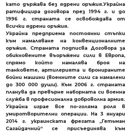
като държава без ядрени оръжия.Украйна
ратифицира договора през 1994 г. и до
1996 г. страната се освобождава от
всички ядрени оръжия.
Украйна предприема постоянни стъпки
към намаляване на конвенционалните
оръжия. Страната подписва Договора за
обикновените въоръжени сили в Европа,
спрямо който намалява броя на
танковете, артилерията и бронираните
бойни машини (военните сили са намалени
до 300 000 души). Към 2006 г. страната
планува да превърне наборната си военна
служба в професионална доброволна армия.
Украйна играе все по-голяма роля в
умиротворителни операции. На 3 януари
2014 г. украинската фрегата „Гетьман
Сагайдачний“ се присъединява към