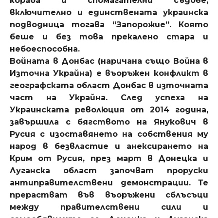
кораба и спомагателни съдове,
включително и единствената украинска
подводница тогава “Запорожие”. Която
беше и без това прекалено стара и
небоеспособна.
Войната в Донбас (наричана също Война в
Източна Украйна) е въоръжен конфликт в
географската област Донбас в източната
част на Украйна. След успеха на
Украинската революция от 2014 година,
завършила с бягството на Янукович в
Русия с изоставянето на собствения му
народ в безвластие и анексирането на
Крим от Русия, през март в Донецка и
Луганска област започват проруски
антиправителствени демонстрации. Те
прерастват във въоръжени сблъсъци
между правителствени сили и