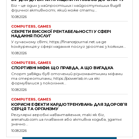
Біг – це один з найпростіших і найдоступніших видів
фізичної активності, який може стати...
10.08.2026
COMPUTERS, GAMES
СЕКРЕТИ ВИСОКОЇ РЕНТАБЕЛЬНОСТІ У СФЕРІ
НАДАННЯ ПОСЛУГ
У сучасному світі, https://financejournal.net.ua де
конкуренція у сфері надання послуг зростає з кожним...
10.08.2026
COMPUTERS, GAMES
СПОРТИВНІ МІФИ: ЩО ПРАВДА, А ЩО ВИГАДКА
Спорт завжди був оточений різноманітними міфами
та стереотипами, https://powerlab.in.ua які
формувалися з покоління...
10.08.2026
COMPUTERS, GAMES
КОРИСНІ ЕФЕКТИ КАРДІОТРЕНУВАНЬ ДЛЯ ЗДОРОВ’Я
СЕРЦЯ ТА ОРГАНІЗМУ
Регулярні аеробні навантаження, такі як біг,
arenahub.com.ua плавання або активна ходьба, здатні
значно...
10.08.2026