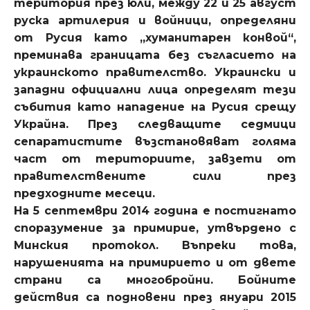
територия през юли, между 22 и 25 август
руска артилерия и войници, определяни
от Русия като „хуманитарен конвой“,
преминава границата без съгласието на
украинското правителство. Украински и
западни официални лица определят тези
събития като нападение на Русия срещу
Украйна. През следващите седмици
сепаратистите възстановяват голяма
част от териториите, завзети от
правителствените сили през
предходните месеци.
На 5 септември 2014 година е постигнато
споразумение за примирие, утвърдено с
Минския протокол. Въпреки това,
нарушенията на примирието и от двете
страни са многобройни. Бойните
действия са подновени през януари 2015