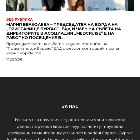
БЕЗ РУБРИКА
МАРИЯ БЕЛКОЛЕВА – ПРЕДСЕДАТЕЛ НА БОРДА НА
„ПРИСТАНИЩЕ БУРГАС”- ЕАД И ЧЛЕН НА СЪВЕТА НА
ДИРЕКТОРИТЕ В АСОЦИАЦИЯ „MEDCRUISE” Е НА
РАБОТНО ПОСЕЩЕНИЕ В...
Председателят на съвета на директорите на
"Пристанище Бургас" ЕАД и регионален директор за
черноморските...
10.03.2025
ЗА НАС
Институт за научноизследователска и мониторингова
дейност в регион Евразия - Бургас Інститут наукових
досліджень та моніторингу діяльності в регіоні Євразії - Бургас
Institute research and monitoring activities in the region of Eurasia