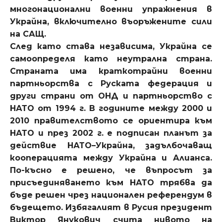
многонационални военни упражнения в
Украйна, включително въоръжените сили
на САЩ.
След като става независима, Украйна се
самоопределя като неутрална страна.
Страната има краткотрайни военни
партньорства с Руската федерация и
други страни от ОНД и партньорство с
НАТО от 1994 г. В годините между 2000 и
2010 правителството се ориентира към
НАТО и през 2002 г. е подписан планът за
действие НАТО–Украйна, задълбочаващ
кооперацията между Украйна и Алианса.
По-късно е решено, че въпросът за
присъединяването към НАТО трябва да
бъде решен чрез национален референдум в
бъдещето. Избягалият в Русия президент
Виктор Янукович счита нивото на