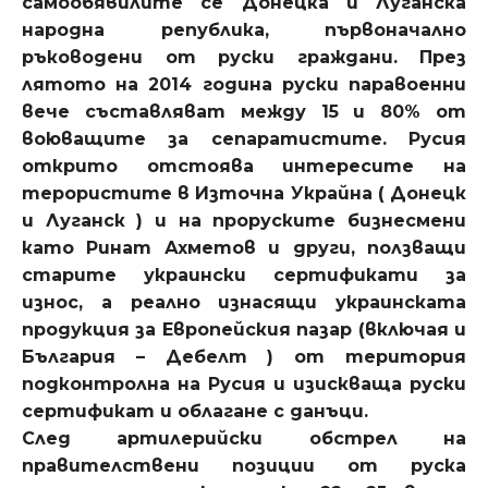
самообявилите се Донецка и Луганска
народна република, първоначално
ръководени от руски граждани. През
лятото на 2014 година руски паравоенни
вече съставляват между 15 и 80% от
воюващите за сепаратистите. Русия
открито отстоява интересите на
терористите в Източна Украйна ( Донецк
и Луганск ) и на проруските бизнесмени
като Ринат Ахметов и други, ползващи
старите украински сертификати за
износ, а реално изнасящи украинската
продукция за Европейския пазар (включая и
България – Дебелт ) от територия
подконтролна на Русия и изискваща руски
сертификат и облагане с данъци.
След артилерийски обстрел на
правителствени позиции от руска