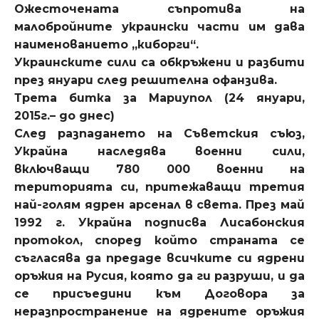
Ожесточената съпротива на
малобройните украински части им дава
наименованието „киборги“.
Украинските сили са обкръжени и разбити
през януари след решителна офанзива.
Трета битка за Мариупол (24 януари,
2015г.– до днес)
След разпадането на Съветския съюз,
Украйна наследява военни сили,
включващи 780 000 военни на
територията си, притежаващи третия
най-голям ядрен арсенал в света. През май
1992 г. Украйна подписва Лисабонския
протокол, според който страната се
съгласява да предаде всичките си ядрени
оръжия на Русия, която да ги разруши, и да
се присъедини към Договора за
неразпространение на ядрените оръжия