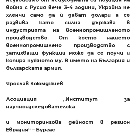
война с Русия вече 3-4 години, Украйна не
хленчи само да й дават долари а се
развива като силна държава в
индустрията на военнопромишленото
производство. От което нашето
военнопромишлено производство с
затихващи функции може да се поучи и
копира нужното му. В името на България и
българската армия.
Ярослав Коюмджиев
Асоциация „Институт за
научноизследователска
и мониторингова дейност в регион
Евразия“ – Бургас