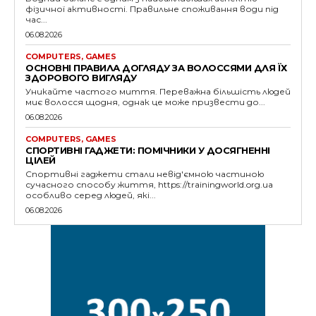
фізичної активності. Правильне споживання води під
час...
06.08.2026
COMPUTERS, GAMES
ОСНОВНІ ПРАВИЛА ДОГЛЯДУ ЗА ВОЛОССЯМИ ДЛЯ ЇХ
ЗДОРОВОГО ВИГЛЯДУ
Уникайте частого миття. Переважна більшість людей
миє волосся щодня, однак це може призвести до...
06.08.2026
COMPUTERS, GAMES
СПОРТИВНІ ГАДЖЕТИ: ПОМІЧНИКИ У ДОСЯГНЕННІ
ЦІЛЕЙ
Спортивні гаджети стали невід'ємною частиною
сучасного способу життя, https://trainingworld.org.ua
особливо серед людей, які...
06.08.2026