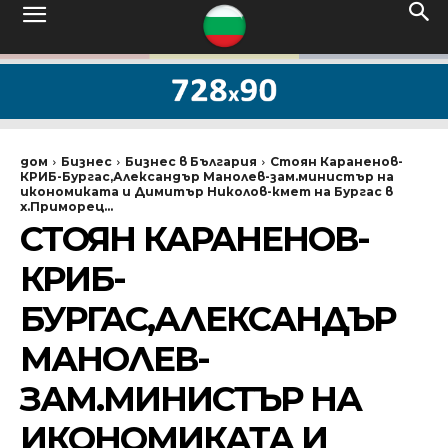
дом
Бизнес
Бизнес в България
Стоян Караненов-
КРИБ-Бургас,Александър Манолев-зам.министър на
икономиката и Димитър Николов-кмет на Бургас в
х.Приморец...
СТОЯН КАРАНЕНОВ-
КРИБ-
БУРГАС,АЛЕКСАНДЪР
МАНОЛЕВ-
ЗАМ.МИНИСТЪР НА
ИКОНОМИКАТА И