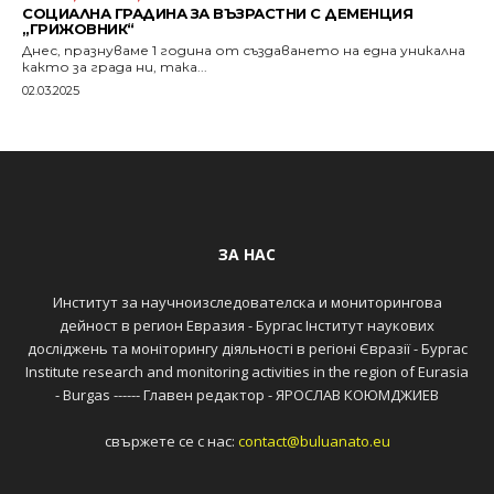
СОЦИАЛНА ГРАДИНА ЗА ВЪЗРАСТНИ С ДЕМЕНЦИЯ
„ГРИЖОВНИК“
Днес, празнуваме 1 година от създаването на една уникална
както за града ни, така...
02.03.2025
ЗА НАС
Институт за научноизследователска и мониторингова
дейност в регион Евразия - Бургас Інститут наукових
досліджень та моніторингу діяльності в регіоні Євразії - Бургас
Institute research and monitoring activities in the region of Eurasia
- Burgas ------ Главен редактор - ЯРОСЛАВ КОЮМДЖИЕВ
свържете се с нас:
contact@buluanato.eu