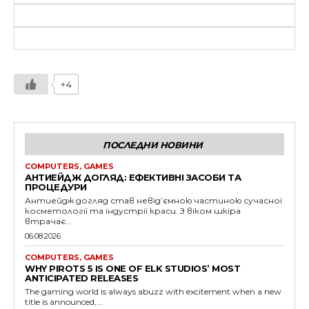
+4
ПОСЛЕДНИ НОВИНИ
COMPUTERS, GAMES
АНТИЕЙДЖ ДОГЛЯД: ЕФЕКТИВНІ ЗАСОБИ ТА
ПРОЦЕДУРИ
Антиейдж догляд став невід’ємною частиною сучасної
косметології та індустрії краси. З віком шкіра
втрачає...
06.08.2026
COMPUTERS, GAMES
WHY PIROTS 5 IS ONE OF ELK STUDIOS’ MOST
ANTICIPATED RELEASES
The gaming world is always abuzz with excitement when a new
title is announced,...