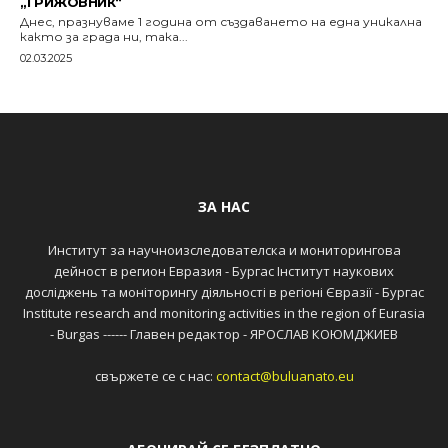
„ГРИЖОВНИК“
Днес, празнуваме 1 година от създаването на една уникална
както за града ни, така...
02.03.2025
ЗА НАС
Институт за научноизследователска и мониторингова
дейност в регион Евразия - Бургас Інститут наукових
досліджень та моніторингу діяльності в регіоні Євразії - Бургас
Institute research and monitoring activities in the region of Eurasia
- Burgas ------ Главен редактор - ЯРОСЛАВ КОЮМДЖИЕВ
свържете се с нас:
contact@buluanato.eu