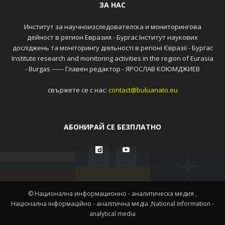
ЗА НАС
Институт за научноизследователска и мониторингова
дейност в регион Евразия - Бургас Інститут наукових
досліджень та моніторингу діяльності в регіоні Євразії - Бургас
Institute research and monitoring activities in the region of Eurasia
- Burgas ------ Главен редактор - ЯРОСЛАВ КОЮМДЖИЕВ
свържете се с нас:
contact@buluanato.eu
АБОНИРАЙ СЕ БЕЗПЛАТНО
© Национална информационно - аналитическа медия ,
Націонална інформаційно - аналітична медіа ,National information -
analytical media