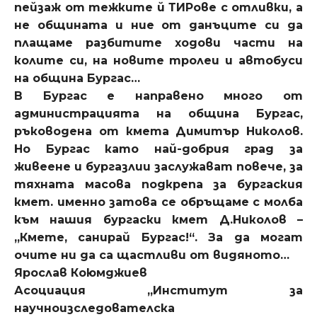
пейзаж от тежките й ТИРове с отливки, а
не общината и ние от данъците си да
плащаме разбитите ходови части на
колите си, на новите тролеи и автобуси
на община Бургас…
В Бургас е направено много от
администрацията на община Бургас,
ръководена от кмета Димитър Николов.
Но Бургас като най-добрия град за
живеене и бургазлии заслужават повече, за
тяхната масова подкрепа за бургаския
кмет. именно затова се обръщаме с молба
към нашия бургаски кмет Д.Николов –
„Кмете, санирай Бургас!“. За да могат
очите ни да са щастливи от видяното…
Ярослав Коюмджиев
Асоциация „Институт за
научноизследователска