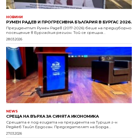
НОВИНИ
РУМЕН РАДЕВ И ПРОГРЕСИВНА БЪЛГАРИЯ В БУРГАС 2026.
Президентът Румен Радев (2017-2026) беше на предизборно
посещение в Бургаския регион. Той се срещна...
28.03.2026
NEWS
СРЕЩА НА ВЪРХА ЗА СИНЯТА ИКОНОМИКА
Срещата е под егидата на президента на Турция г-н
Реджеб Таийп Ердоган. Председателят на Борда...
27.03.2026