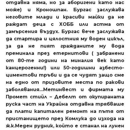
отдавна няма, но за аборигени като нас
може) и Кроношпан. Бургас заслужава
неговите млади и красиви майки да не
раждат деца с ХОББ или астма от
замърсения въздух. Бургас вече заслужава
да стартира и цялостния му воден цикъл,
за да не пият гражданите му вода
преминала през етернитови ( забранени
от 80-те години на миналия век като
канцерогенни!) или 50-годишни азбесто-
циментови тръби и да се чудят защо сме
на едно от призовите места по ракови
заболявания…Метинвест и фирмата му
Промет стийл – Дебелт от окупираната
руска част на Украйна отдавна трябваше
да плати капитален ремонт на пътя от
пристанището през Комлука до изхода на
ж.к.Меден рудник, който е станал на лунен