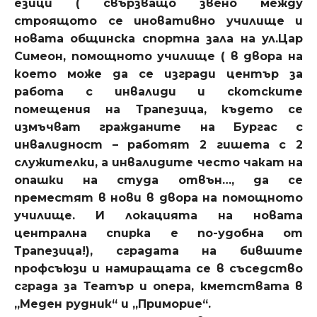
езици ( свързващо звено между
строящото се иновативно училище и
новата общинска спортна зала на ул.Цар
Симеон, помощното училище ( в двора на
което може да се изгради център за
работа с инвалиди и скотските
помещения на Трапезица, където се
измъчват гражданите на Бургас с
инвалидност – работят 2 гишета с 2
служителки, а инвалидите често чакат на
опашки на студа отвън…, да се
преместят в нови в двора на помощното
училище. И локацията на новата
централна спирка е по-удобна от
Трапезица!), сградата на бившите
профсъюзи и намиращата се в съседство
сграда за Театър и опера, кметствата в
„Меден рудник“ и „Приморие“.