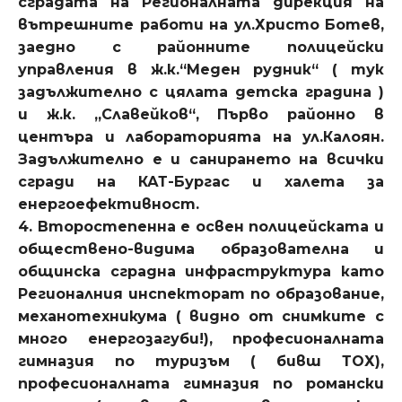
сградата на Регионалната дирекция на
вътрешните работи на ул.Христо Ботев,
заедно с районните полицейски
управления в ж.к.“Меден рудник“ ( тук
задължително с цялата детска градина )
и ж.к. „Славейков“, Първо районно в
центъра и лабораторията на ул.Калоян.
Задължително е и санирането на всички
сгради на КАТ-Бургас и халета за
енергоефективност.
4. Второстепенна е освен полицейската и
обществено-видима образователна и
общинска сградна инфраструктура като
Регионалния инспекторат по образование,
механотехникума ( видно от снимките с
много енергозагуби!), професионалната
гимназия по туризъм ( бивш ТОХ),
професионалната гимназия по романски