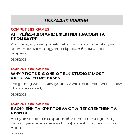
ПОСЛЕДНИ НОВИНИ
COMPUTERS, GAMES
АНТИЕЙДЖ ДОГЛЯД: ЕФЕКТИВНІ ЗАСОБИ ТА
ПРОЦЕДУРИ
Антиейдж догляд став невід’ємною частиною сучасної
косметології та індустрії краси. З віком шкіра
втрачає...
06.08.2026
COMPUTERS, GAMES
WHY PIROTS 5 IS ONE OF ELK STUDIOS’ MOST
ANTICIPATED RELEASES
The gaming world is always abuzz with excitement when a new
title is announced,...
06.08.2026
COMPUTERS, GAMES
БЛОКЧЕЙН ТА КРИПТОВАЛЮТИ: ПЕРСПЕКТИВИ ТА
РИЗИКИ
ВступБлокчейн та криптовалюти стали одними з
найактуальніших тем у світі фінансів та технологій.
Вони...
06.08.2026