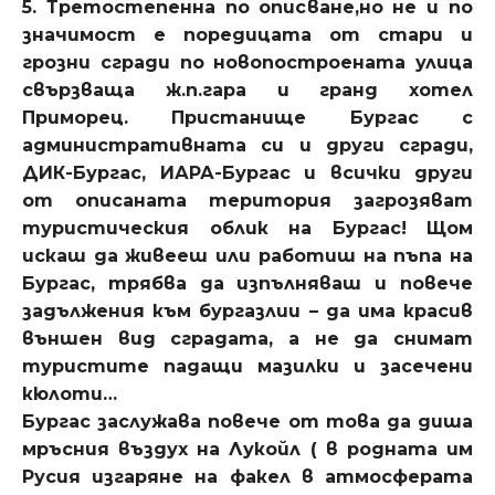
5. Третостепенна по описване,но не и по
значимост е поредицата от стари и
грозни сгради по новопостроената улица
свързваща ж.п.гара и гранд хотел
Приморец. Пристанище Бургас с
административната си и други сгради,
ДИК-Бургас, ИАРА-Бургас и всички други
от описаната територия загрозяват
туристическия облик на Бургас! Щом
искаш да живееш или работиш на пъпа на
Бургас, трябва да изпълняваш и повече
задължения към бургазлии – да има красив
външен вид сградата, а не да снимат
туристите падащи мазилки и засечени
кюлоти…
Бургас заслужава повече от това да диша
мръсния въздух на Лукойл ( в родната им
Русия изгаряне на факел в атмосферата