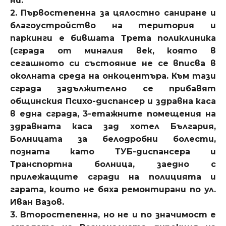
ни.
2. Първостепенна за цялостно саниране и
благоустройство на територия и
паркинги е бившата Трета поликлиника
(сграда от миналия век, която в
сегашното си състояние не се вписва в
околната среда на онкоцентъра. Към тази
сграда задължително се прибавят
общинския Психо-диспансер и здравна каса
в една сграда, 3-етажните помещения на
здравната каса зад хотел България,
Болницата за белодробни болести,
позната като ТУБ-диспансера и
Транспортна болница, заедно с
прилежащите сгради на полицията и
гарата, които не бяха ремонтирани по ул.
Иван Вазов.
3. Второстепенна, но не и по значимост е