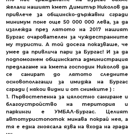
желали нашият кмет Димитър Николов да
привлече за общинско-държавни сгради
минимум поне още 50 000 000 лева, за да
изглежда през лятото на 2017 нашият
Бургас очарователен за чуждестранните
му туристи. А той досега показваше, че
умее да привлича пари за Бургас! И за да
подпомогнем общинската администрация
предлагаме на кмета господин Николов да
се санират до лятото следните
основополагащи за имиджа на Бургас
сгради ( някои видни и от снимките ) :
1. Първостепенна за цялостно саниране и
благоустройство на територия и
паркинги е УМБАЛ-Бургас. Целият
автотуристопоток минава покрай нея, а
тя е една гноясала язва на входа на града