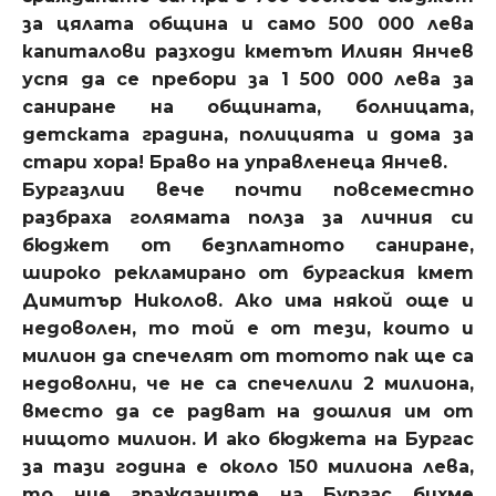
за цялата община и само 500 000 лева
капиталови разходи кметът Илиян Янчев
успя да се пребори за 1 500 000 лева за
саниране на общината, болницата,
детската градина, полицията и дома за
стари хора! Браво на управленеца Янчев.
Бургазлии вече почти повсеместно
разбраха голямата полза за личния си
бюджет от безплатното саниране,
широко рекламирано от бургаския кмет
Димитър Николов. Ако има някой още и
недоволен, то той е от тези, които и
милион да спечелят от тотото пак ще са
недоволни, че не са спечелили 2 милиона,
вместо да се радват на дошлия им от
нищото милион. И ако бюджета на Бургас
за тази година е около 150 милиона лева,
то ние гражданите на Бургас бихме