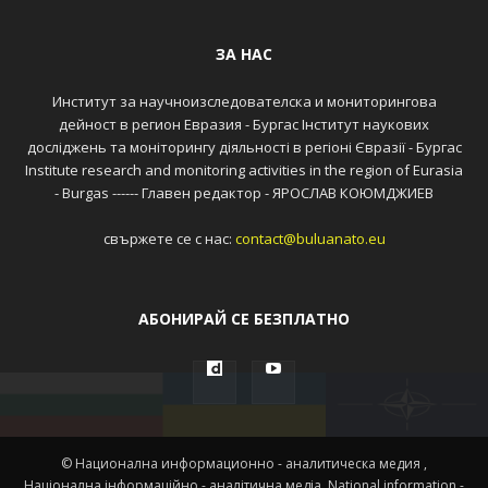
ЗА НАС
Институт за научноизследователска и мониторингова
дейност в регион Евразия - Бургас Інститут наукових
досліджень та моніторингу діяльності в регіоні Євразії - Бургас
Institute research and monitoring activities in the region of Eurasia
- Burgas ------ Главен редактор - ЯРОСЛАВ КОЮМДЖИЕВ
свържете се с нас:
contact@buluanato.eu
АБОНИРАЙ СЕ БЕЗПЛАТНО
© Национална информационно - аналитическа медия ,
Націонална інформаційно - аналітична медіа ,National information -