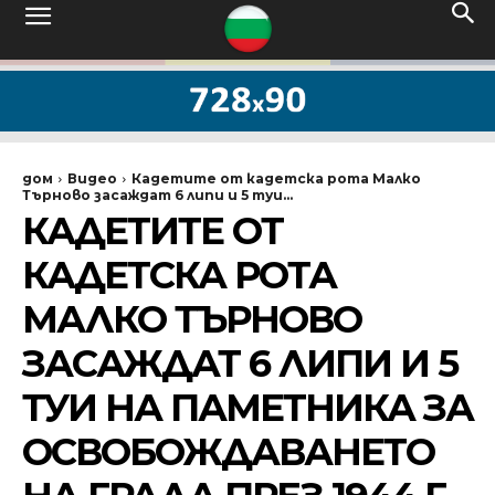
дом
Видео
Кадетите от кадетска рота Малко
Търново засаждат 6 липи и 5 туи...
КАДЕТИТЕ ОТ
КАДЕТСКА РОТА
МАЛКО ТЪРНОВО
ЗАСАЖДАТ 6 ЛИПИ И 5
ТУИ НА ПАМЕТНИКА ЗА
ОСВОБОЖДАВАНЕТО