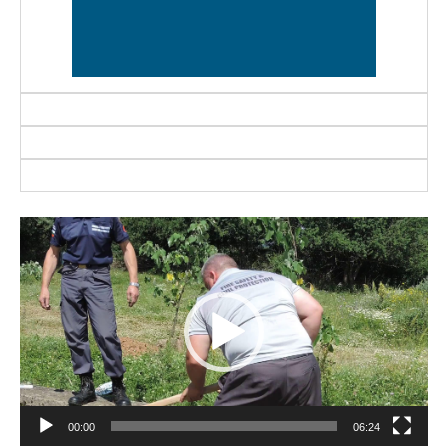
В
и
д
е
о
00:00
06:24