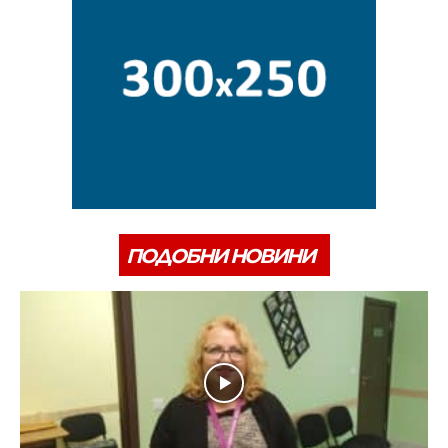
ПОДОБНИ НОВИНИ