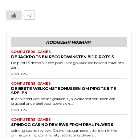
+3
ПОСЛЕДНИ НОВИНИ
COMPUTERS, GAMES
DE JACKPOTS EN RECORDWINSTEN BIJ PIROTS 5
De pirots 5 demo 5 is een populaire gokkast die bekend staat om
zijn...
07.08.2026
COMPUTERS, GAMES
DE BESTE WELKOMSTBONUSSEN OM PIROTS 5 TE
SPELEN
In de wereld van online gokken zijn welkomstbonussen een
cruciaal onderdeel voor spelers die...
07.08.2026
COMPUTERS, GAMES
SPINDOG CASINO REVIEWS FROM REAL PLAYERS
spindog casino reviews Casino has garnered attention in the
online gaming community, attracting players...