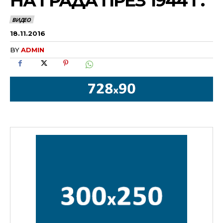
НА ГРАДА ПРЕЗ 1944 Г.
ВИДЕО
18.11.2016
BY
ADMIN