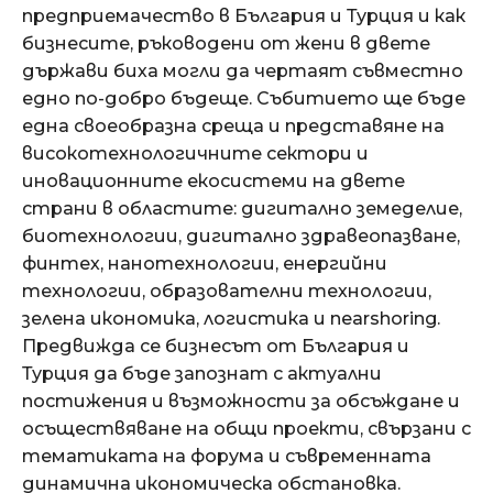
предприемачество в България и Турция и как
бизнесите, ръководени от жени в двете
държави биха могли да чертаят съвместно
едно по-добро бъдеще. Събитието ще бъде
една своеобразна среща и представяне на
високотехнологичните сектори и
иновационните екосистеми на двете
страни в областите: дигитално земеделие,
биотехнологии, дигитално здравеопазване,
финтех, нанотехнологии, енергийни
технологии, образователни технологии,
зелена икономика, логистика и nearshoring.
Предвижда се бизнесът от България и
Турция да бъде запознат с актуални
постижения и възможности за обсъждане и
осъществяване на общи проекти, свързани с
тематиката на форума и съвременната
динамична икономическа обстановка.