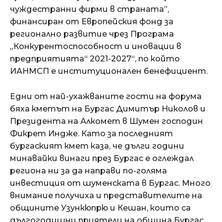
чуждестранни фирми в страната”,
финансиран от Европейския фонд за
регионално развитие чрез Програма
„Конкурентоспособност и иновации в
предприятията“ 2021-2027“, по който
ИАНМСП е институционален бенефициент.
Едни от най-ухажваните гости на форума
бяха кметът на Бургас Димитър Николов и
Президента на Алкомет в Шумен господин
Фикрет Индже. Като за последният
бургаският кмет каза, че дълги години
минавайки винаги през Бургас е оглеждал
региона ни за да направи по-голяма
инвестиция от шуменската в Бургас. Много
внимание получиха и представителите на
общините Узункюпрю и Кешан, които са
дългогодишни приятели на община Бургас.