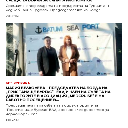
СРЕЩА НА ВЪРХА ЗА СИНЯТА ИКОНОМИКА
Срещата е под егидата на президента на Турция г-н
Реджеб Таийп Ердоган. Председателят на Борда...
27.03.2026
БЕЗ РУБРИКА
МАРИЯ БЕЛКОЛЕВА – ПРЕДСЕДАТЕЛ НА БОРДА НА
„ПРИСТАНИЩЕ БУРГАС”- ЕАД И ЧЛЕН НА СЪВЕТА НА
ДИРЕКТОРИТЕ В АСОЦИАЦИЯ „MEDCRUISE” Е НА
РАБОТНО ПОСЕЩЕНИЕ В...
Председателят на съвета на директорите на
"Пристанище Бургас" ЕАД и регионален директор за
черноморските...
10.03.2025