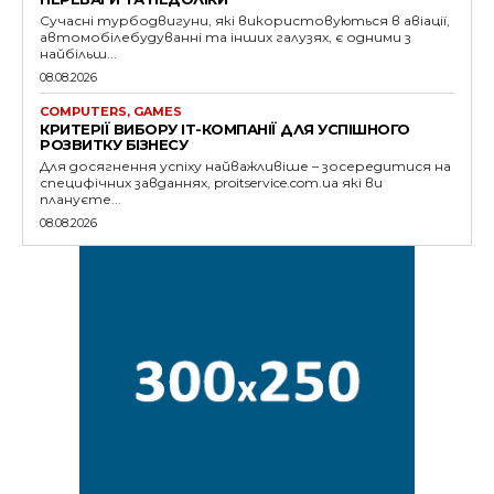
Сучасні турбодвигуни, які використовуються в авіації,
автомобілебудуванні та інших галузях, є одними з
найбільш...
08.08.2026
COMPUTERS, GAMES
КРИТЕРІЇ ВИБОРУ IT-КОМПАНІЇ ДЛЯ УСПІШНОГО
РОЗВИТКУ БІЗНЕСУ
Для досягнення успіху найважливіше – зосередитися на
специфічних завданнях, proitservice.com.ua які ви
плануєте...
08.08.2026