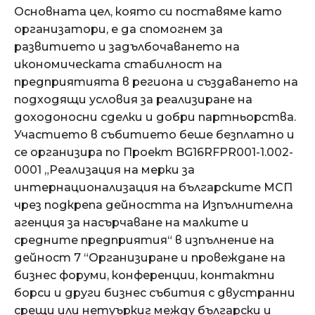
Основната цел, която си поставяме като
организатори, е да спомогнем за
развитието и задълбочаването на
икономическата стабилност на
предприятията в региона и създаването на
подходящи условия за реализиране на
доходоносни сделки и добри партньорства.
Участието в събитието беше безплатно и
се организира по Проект BG16RFPR001-1.002-
0001 „Реализация на мерки за
интернационализация на българските МСП
чрез подкрепа дейността на Изпълнителна
агенция за насърчаване на малките и
средните предприятия“ в изпълнение на
дейност 7 “Организиране и провеждане на
бизнес форуми, конференции, контактни
борси и други бизнес събития с двустранни
срещи или нетуъркиг между български и