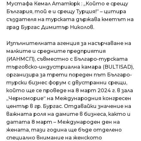
Мустафа Кемал Ататюрк : „Който е срещу
България, той е и срещу Турция!” – цитира
създателя на турската държава кметът на
град Бургас Димитър Николов.
Изпълнителната агенция за насърчаване на
малките и средните предприятия
(ИАНМСП), съвместно с Българо-турската
търговско-индустриална камара (BULTISAD),
организира за трети пореден път Българо-
турски бизнес форум с двустранни срещи,
който ще се проведе на 8 март 2024 г. в зала
„Черноморие“ на Международния конгресен
център в гр. Бургас. Отдавайки значение на
важната роля на дамите в бизнеса, както и
датата 8 март – Международен ден на
жената, тази година ще бъде отделено
специално внимание на женското