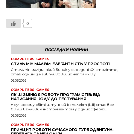
0
ПОСЛЕДНИ НОВИНИ
COMPUTERS, GAMES
СТИЛЬ МІНІМАЛІЗМ: ЕЛЕГАНТНІСТЬ У ПРОСТОТІ
Стиль мінімалізм, який виник у середині XX століття,
став одним із найвпливовіших напрямків у...
08.08.2026
COMPUTERS, GAMES
ЯК ШІ ЗМІНЮЄ РОБОТУ ПРОГРАМІСТІВ: ВІД
НАПИСАННЯ КОДУ ДО ТЕСТУВАННЯ
У сучасному світі штучний інтелект (ШІ) стає все
більш важливим інструментом у різних сферах...
08.08.2026
COMPUTERS, GAMES
ПРИНЦИП РОБОТИ СУЧАСНОГО ТУРБОДВИГУНА:
ПЕРЕВАГИ ТА НЕДОЛІКИ