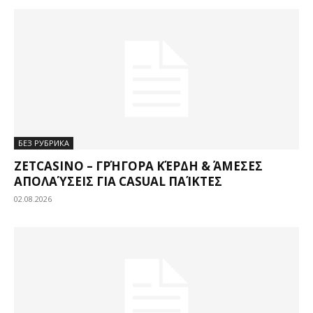
БЕЗ РУБРИКА
ZETCASINO – ΓΡΉΓΟΡΑ ΚΈΡΔΗ & ΆΜΕΣΕΣ
ΑΠΟΛΑΎΣΕΙΣ ΓΙΑ CASUAL ΠΑΊΚΤΕΣ
02.08.2026