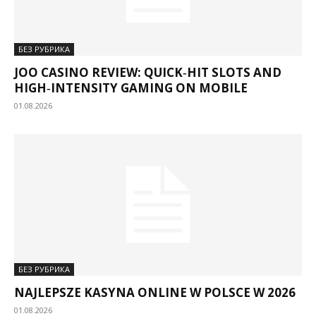
БЕЗ РУБРИКА
JOO CASINO REVIEW: QUICK‑HIT SLOTS AND
HIGH‑INTENSITY GAMING ON MOBILE
01.08.2026
БЕЗ РУБРИКА
NAJLEPSZE KASYNA ONLINE W POLSCE W 2026
01.08.2026