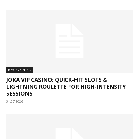
БЕЗ РУБРИКА
JOKA VIP CASINO: QUICK‑HIT SLOTS &
LIGHTNING ROULETTE FOR HIGH‑INTENSITY
SESSIONS
31.07.2026