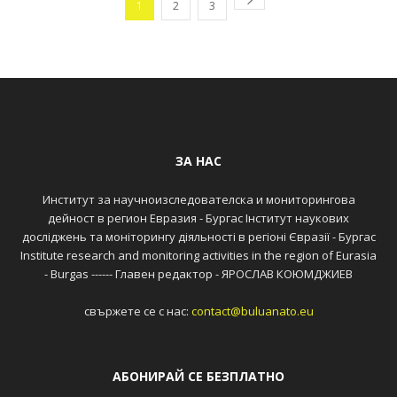
1
2
3
ЗА НАС
Институт за научноизследователска и мониторингова
дейност в регион Евразия - Бургас Інститут наукових
досліджень та моніторингу діяльності в регіоні Євразії - Бургас
Institute research and monitoring activities in the region of Eurasia
- Burgas ------ Главен редактор - ЯРОСЛАВ КОЮМДЖИЕВ
свържете се с нас:
contact@buluanato.eu
АБОНИРАЙ СЕ БЕЗПЛАТНО