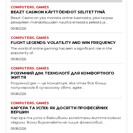
COMPUTERS, GAMES
BEAZT CASINON KÄYTTÖEHDOT SELITETTYNÄ
Beazt Casino on yksi monista online-kasinoista, joka tarjoaa
pelaajilleen mahdollisuuden nauttia erilaisista peleistä ja...
09.08.2026
COMPUTERS, GAMES
FLIGHT LEGENDS: VOLATILITY AND WIN FREQUENCY
The world of online gaming has seen a significant rise in the
popularity of...
09.08.2026
COMPUTERS, GAMES
РОЗУМНИЙ ДІМ: ТЕХНОЛОГІЇ ДЛЯ КОМФОРТНОГО
ЖИТТЯ
Розумний дім — це концепція, яка стає все більш
популярною в сучасному світі, адже...
09.08.2026
COMPUTERS, GAMES
КАР’ЄРА ТА УСПІХ: ЯК ДОСЯГТИ ПРОФЕСІЙНИХ
ВЕРШИН
Кар'єра та успіх є важливими аспектами життя кожної
людини. Вони визначають не лише фінансовий...
09.08.2026