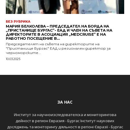
БЕЗ РУБРИКА
МАРИЯ БЕЛКОЛЕВА – ПРЕДСЕДАТЕЛ НА БОРДА НА
„ПРИСТАНИЩЕ БУРГАС”- ЕАД И ЧЛЕН НА СЪВЕТА НА
ДИРЕКТОРИТЕ В АСОЦИАЦИЯ „MEDCRUISE” Е НА
РАБОТНО ПОСЕЩЕНИЕ В...
Председателят на съвета на директорите на
"Пристанище Бургас" ЕАД и регионален директор за
черноморските...
10.03.2025
ЗА НАС
Институт за научноизследователска и мониторингова
дейност в регион Евразия - Бургас Інститут наукових
досліджень та моніторингу діяльності в регіоні Євразії - Бургас