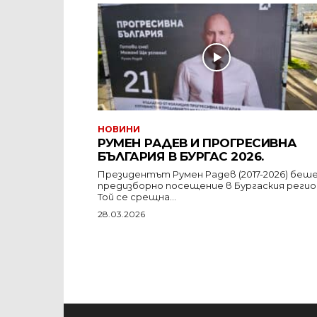
НОВИНИ
РУМЕН РАДЕВ И ПРОГРЕСИВНА
БЪЛГАРИЯ В БУРГАС 2026.
Президентът Румен Радев (2017-2026) беше
предизборно посещение в Бургаския регио
Той се срещна...
28.03.2026