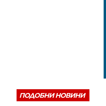
ПОДОБНИ НОВИНИ