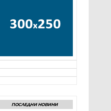
ПОСЛЕДНИ НОВИНИ