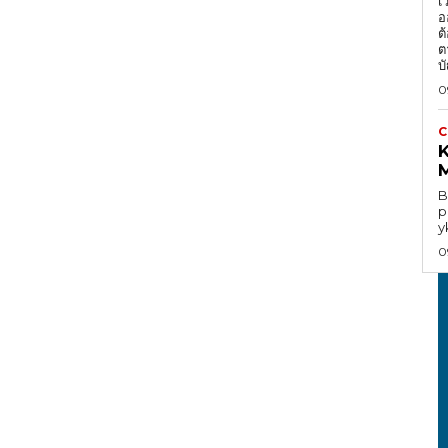
เ
อ
ต้อน
ต
บ
0
C
K
B
p
y
0