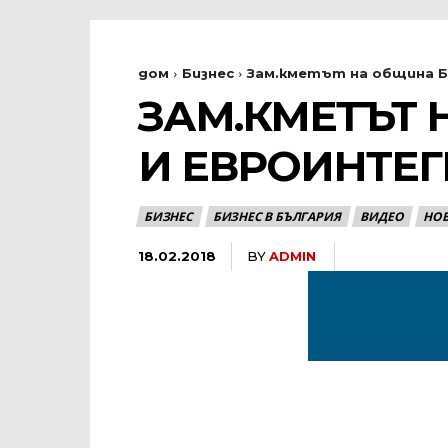
дом
Бизнес
Зам.кметът на община Бу
ЗАМ.КМЕТЪТ 
И ЕВРОИНТЕГ
БИЗНЕС
БИЗНЕС В БЪЛГАРИЯ
ВИДЕО
НО
18.02.2018
BY
ADMIN