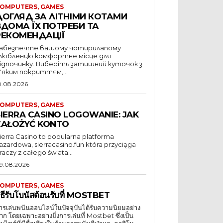
OMPUTERS, GAMES
ДОГЛЯД ЗА ЛІТНІМИ КОТАМИ
ВДОМА ЇХ ПОТРЕБИ ТА
РЕКОМЕНДАЦІЇ
абезпечте вашому чотирилапому
любленцю комфортне місце для
ідпочинку. Виберіть затишний куточок з
'яким покриттям,...
0.08.2026
OMPUTERS, GAMES
SIERRA CASINO LOGOWANIE: JAK
ZAŁOŻYĆ KONTO
ierra Casino to popularna platforma
dowa, sierracasino.fun która przyciąga
raczy z całego świata...
9.08.2026
OMPUTERS, GAMES
ิธีรับโบนัสต้อนรับที่ MOSTBET
ารเล่นพนันออนไลน์ในปัจจุบันได้รับความนิยมอย่าง
าก โดยเฉพาะอย่างยิ่งการเล่นที่ Mostbet ซึ่งเป็น