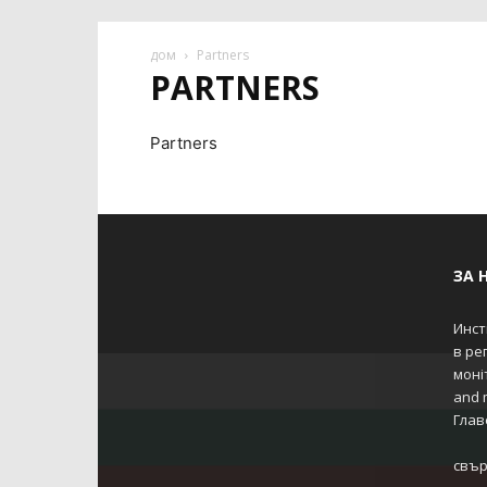
дом
Partners
PARTNERS
Partners
ЗА 
Инст
в ре
моніт
and m
Глав
свър