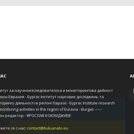
НАС
А
итут за научноизследователска и мониторингова дейност
гион Евразия - Бургас Інститут наукових досліджень та
орингу діяльності в регіоні Євразії - Бургас Institute research
onitoring activities in the region of Eurasia - Burgas ------
ен редактор - ЯРОСЛАВ КОЮМДЖИЕВ
жете се с нас:
contact@buluanato.eu