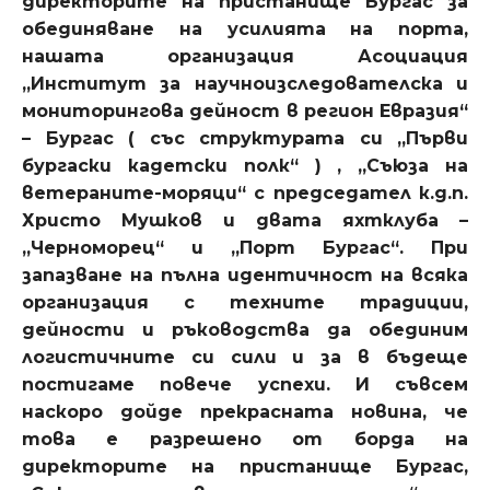
директорите на пристанище Бургас за
обединяване на усилията на порта,
нашата организация Асоциация
„Институт за научноизследователска и
мониторингова дейност в регион Евразия“
– Бургас ( със структурата си „Първи
бургаски кадетски полк“ ) , „Съюза на
ветераните-моряци“ с председател к.д.п.
Христо Мушков и двата яхтклуба –
„Черноморец“ и „Порт Бургас“. При
запазване на пълна идентичност на всяка
организация с техните традиции,
дейности и ръководства да обединим
логистичните си сили и за в бъдеще
постигаме повече успехи. И съвсем
наскоро дойде прекрасната новина, че
това е разрешено от борда на
директорите на пристанище Бургас,