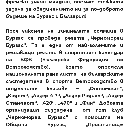
френски значи младши, поемат тежката
задача за обединението ни за по-доброто
бъдеще на Бургас и България!
През уикенда на изминалата седмица в
Бургас се проведе регата „Черноморец
Бургас“. Тя е една от най-големите и
решаващи регати в спортният календар
на БФВ (Българска Федерация по
Ветроходство), която определя
националната ранг листа на българските
състезатели в спорта Ветроходство в
отделните класове – „Оптимист“,
„Кадет“, „Лазер 4.7“, „Лазер Радиал“, „Лазер
Стандарт“, „420“, „470“ и „Фин“. Добрата
организация създадена от яхт клуб
„Черноморец Бургас“ с помощта на
Община Бургас, „Пристанище