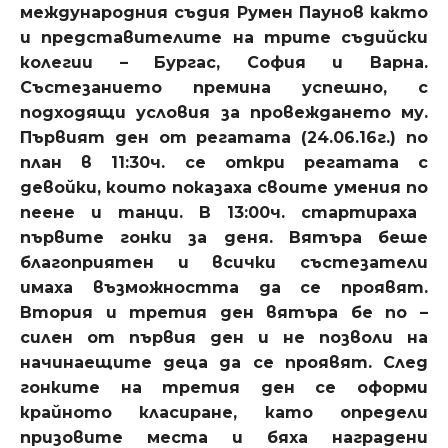
международния съдия Румен Паунов както
и представителите на трите съдийски
колегии – Бургас, София и Варна.
Състезанието премина успешно, с
подходящи условия за провеждането му.
Първият ден от регатата (24.06.16г.) по
план в 11:30ч. се откри регатата с
девойки, които показаха своите умения по
пеене и танци. В 13:00ч. стартираха
първите гонки за деня. Вятъра беше
благоприятен и всички състезатели
имаха възможността да се проявят.
Втория и третия ден вятъра бе по –
силен от първия ден и не позволи на
начинаещите деца да се проявят. След
гонките на третия ден се оформи
крайното класиране, като определи
призовите места и бяха наградени