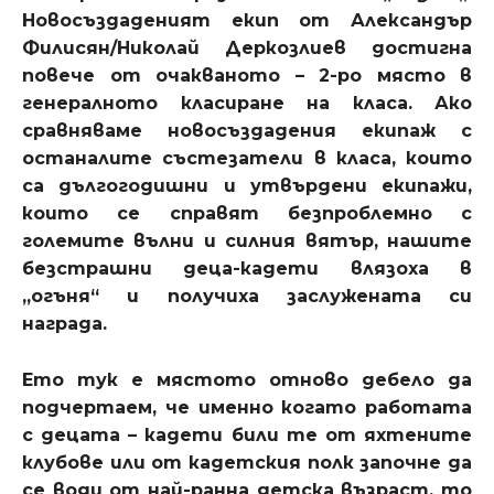
Новосъздаденият екип от Александър
Филисян/Николай Деркозлиев достигна
повече от очакваното – 2-ро място в
генералното класиране на класа. Ако
сравняваме новосъздадения екипаж с
останалите състезатели в класа, които
са дългогодишни и утвърдени екипажи,
които се справят безпроблемно с
големите вълни и силния вятър, нашите
безстрашни деца-кадети влязоха в
„огъня“ и получиха заслужената си
награда.
Ето тук е мястото отново дебело да
подчертаем, че именно когато работата
с децата – кадети били те от яхтените
клубове или от кадетския полк започне да
се води от най-ранна детска възраст, то