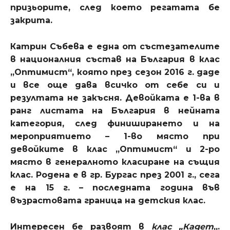
призьорите, след което регатата бе
закрита
.
Катрин Събева е една от състезателите
в националния състав на България в клас
„Оптимист“, която през сезон 2016 г. даде
и все още дава всичко от себе си и
резултата не закъсня. Девойката е 1-ва в
ранг листата на България в нейната
категория, след финиширането и на
мероприятието – 1-во място при
девойките в клас „Оптимист“ и 2-ро
място в генералното класиране на същия
клас. Родена е в гр. Бургас през 2001 г., сега
е на 15 г. – последната година във
възрастовата граница на детския клас.
Интересен бе развоят в
клас „Кадет
„.