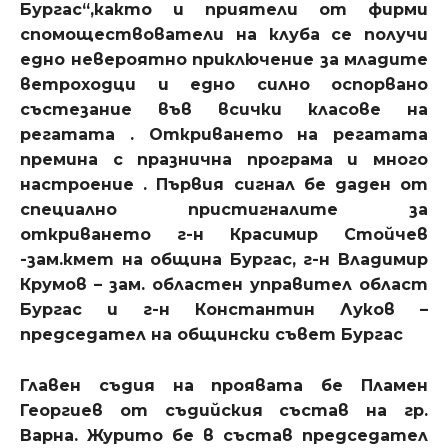
Бургас“,както и приятели от фирми
спомоществователи на клуба се получи
едно невероятно приключение за младите
ветроходци и едно силно оспорвано
състезание във всички класове на
регатата . Откриването на регатата
премина с празнична програма и много
настроение . Първия сигнал бе даден от
специално пристигналите за
откриването г-н Красимир Стойчев
-зам.кмет на община Бургас, г-н Владимир
Крумов – зам. областен управител област
Бургас и г-н Константин Луков –
председател на общински съвет Бургас
Главен съдия на проявата бе Пламен
Георгиев от съдийския състав на гр.
Варна. Журито бе в състав председател