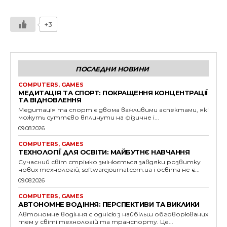
+3
ПОСЛЕДНИ НОВИНИ
COMPUTERS, GAMES
МЕДИТАЦІЯ ТА СПОРТ: ПОКРАЩЕННЯ КОНЦЕНТРАЦІЇ
ТА ВІДНОВЛЕННЯ
Медитація та спорт є двома важливими аспектами, які
можуть суттєво вплинути на фізичне і...
09.08.2026
COMPUTERS, GAMES
ТЕХНОЛОГІЇ ДЛЯ ОСВІТИ: МАЙБУТНЄ НАВЧАННЯ
Сучасний світ стрімко змінюється завдяки розвитку
нових технологій, softwarejournal.com.ua і освіта не є...
09.08.2026
COMPUTERS, GAMES
АВТОНОМНЕ ВОДІННЯ: ПЕРСПЕКТИВИ ТА ВИКЛИКИ
Автономне водіння є однією з найбільш обговорюваних
тем у світі технологій та транспорту. Це...