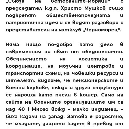
„Съюза на ветераните-моряци“ с
председател к.д.п. Христо Мушков също
подкрепят общественополезната и
патриотична идея и се водят разговори с
представители на яхтклуб „Черноморец“.
Няма нищо по-добро като дело в
съвременния ни свят от обединението.
Обединението на логистика и
координация, на мозъчни центрове и
транспортни схеми, на човешки ресурси и
интелект. Видяхме, че пенсионерските и
военни клубове, съюзи и други структури
се нароиха като пчели в кошер. Само на
сайта на военните организациите им са
над 40 ! Много вожд – малко индианец. –
биха казали на запад. Затова е радостно,
че младите, защото кадет в превод от