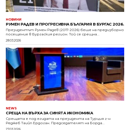
НОВИНИ
РУМЕН РАДЕВ И ПРОГРЕСИВНА БЪЛГАРИЯ В БУРГАС 2026.
Президентът Румен Радев (2017-2026) беше на предизборно
посещение в Бургаския регион. Той се срещна...
28.03.2026
NEWS
СРЕЩА НА ВЪРХА ЗА СИНЯТА ИКОНОМИКА
Срещата е под егидата на президента на Турция г-н
Реджеб Таийп Ердоган. Председателят на Борда...
27.03.2026