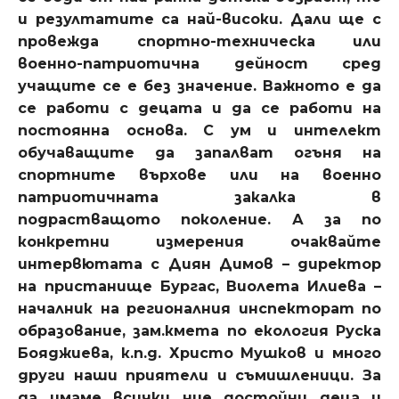
и резултатите са най-високи. Дали ще с
провежда спортно-техническа или
военно-патриотична дейност сред
учащите се е без значение. Важното е да
се работи с децата и да се работи на
постоянна основа. С ум и интелект
обучаващите да запалват огъня на
спортните върхове или на военно
патриотичната закалка в
подрастващото поколение. А за по
конкретни измерения очаквайте
интервютата с Диян Димов – директор
на пристанище Бургас, Виолета Илиева –
началник на регионалния инспекторат по
образование, зам.кмета по екология Руска
Бояджиева, к.п.д. Христо Мушков и много
други наши приятели и съмишленици. За
да имаме всички ние достойни деца и