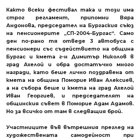
Както всеки фестивал така и този има
строг регламент, припомни Вяра
Андонова, председател на Бургаския съюз
на пенсионерите „СП-2004-Бургас“. Само
ден по-рано тя отведе 3 автобуса с
пенсионери със съдействието на община
Бургас и кмета г-н Димитър Николов в
град Ахелой и обра достатъчно много
награди, като беше лично поздравена от
кмета на община Поморие Иван Алексиев,
а на събора беше и кмета на град Ахелой
Иван Георгиев, и председателят на
общинския съвет в Поморие Адам Адамов.
Но за всичко от там в следващия брой.
Участниците във вътрешния преглед на
художествената самодейност при