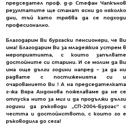
председател проф. д-р Стефан Чапкънов
резултатите ще станат ясни до няколко
дни, тъй като трябва да се подходи
професионално.
Благодарим Ви бургаски пенсионери, че Ви
има! Благодарим Ви за младежкия устрем в
мероприятията, с които запълвате
достойните си старини. И се молим да Ви
има още дълги години напред – за да ни
радвате с постиженията си и
очарованието Ви ! А на председателката
г-жа Вяра Андонова пожелаваме да не се
отпуска нито за миг и да продължи дълги
години да ръководи „СП-2004-Бургас“ с
честта и достойнството, с които го е
ръководила до сега!