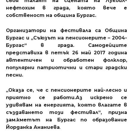
своя талант на сцената на Лукойл-
нефтохим в града, която вече е
собственост на община Бургас.
Организатори на фестивала са Община
Бургас и „Съюзът на пенсионерите – 2004-
Бургас“ в града. Самодейците
представиха в петък 26 май 2017 година
автентичен и обработен фолклор,
популярни патриотични и стари градски
песни.
„Оказа се, че с пенсионерите най-лесно и
приятно се работи.Аз искрено се
удивявам на енергията, която влагате в
създаването този фестивал“, призна
зам.кметът на Бургас
по образование
Йорданка Ананиева
.