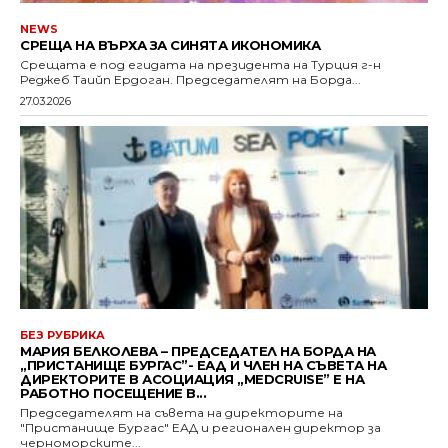
NEWS
СРЕЩА НА ВЪРХА ЗА СИНЯТА ИКОНОМИКА
Срещата е под егидата на президента на Турция г-н
Реджеб Таийп Ердоган. Председателят на Борда...
27.03.2026
БЕЗ РУБРИКА
МАРИЯ БЕЛКОЛЕВА – ПРЕДСЕДАТЕЛ НА БОРДА НА
„ПРИСТАНИЩЕ БУРГАС”- ЕАД И ЧЛЕН НА СЪВЕТА НА
ДИРЕКТОРИТЕ В АСОЦИАЦИЯ „MEDCRUISE” Е НА
РАБОТНО ПОСЕЩЕНИЕ В...
Председателят на съвета на директорите на
"Пристанище Бургас" ЕАД и регионален директор за
черноморските...