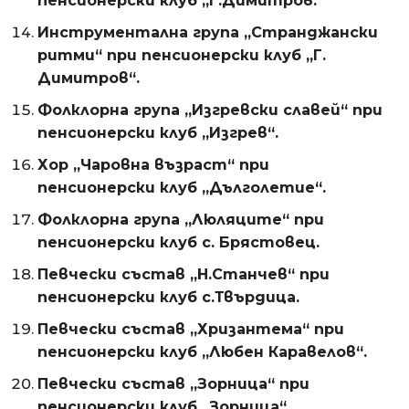
пенсионерски клуб „Г.Димитров.
Инструментална група „Странджански
ритми“ при пенсионерски клуб „Г.
Димитров“.
Фолклорна група „Изгревски славей“ при
пенсионерски клуб „Изгрев“.
Хор „Чаровна възраст“ при
пенсионерски клуб „Дълголетие“.
Фолклорна група „Люляците“ при
пенсионерски клуб с. Брястовец.
Певчески състав „Н.Станчев“ при
пенсионерски клуб с.Твърдица.
Певчески състав „Хризантема“ при
пенсионерски клуб „Любен Каравелов“.
Певчески състав „Зорница“ при
пенсионерски клуб „Зорница“.