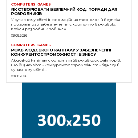
COMPUTERS, GAMES
ЯК СТВОРЮВАТИ БЕЗПЕЧНИЙ КОД: ПОРАДИ ДЛЯ
РОЗРОБНИКІВ
У сучасному світі інформаційних технологій безпека
програмного забезпечення є критично важливою.
Кожен розробник повинен...
08.08.2026
COMPUTERS, GAMES
РОЛЬ ЛЮДСЬКОГО КАПІТАЛУ У ЗАБЕЗПЕЧЕННІ
КОНКУРЕНТОСПРОМОЖНОСТІ БІЗНЕСУ
Людський капітал є одним з найважливіших факторів,
що визначають конкурентоспроможність бізнесу в
сучасному світі....
08.08.2026