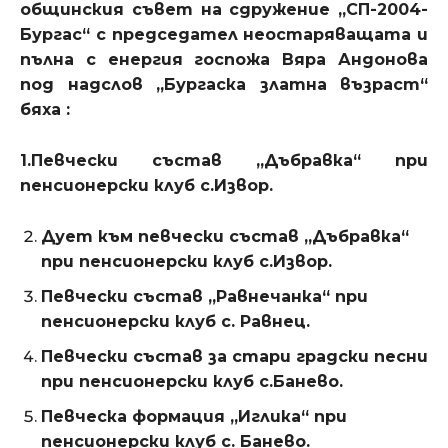
общинския съвет на сдружение „СП-2004-
Бургас“ с председател неостаряващата и
пълна с енергия госпожа Вяра Андонова
под надслов „Бургаска златна възраст“
бяха :
1.Певчески състав „Дъбравка“ при
пенсионерски клуб с.Извор.
Дует към певчески състав „Дъбравка“
при пенсионерски клуб с.Извор.
Певчески състав „Равнечанка“ при
пенсионерски клуб с. Равнец.
Певчески състав за стари градски песни
при пенсионерски клуб с.Банево.
Певческа формация „Иглика“ при
пенсионерски клуб с. Банево.