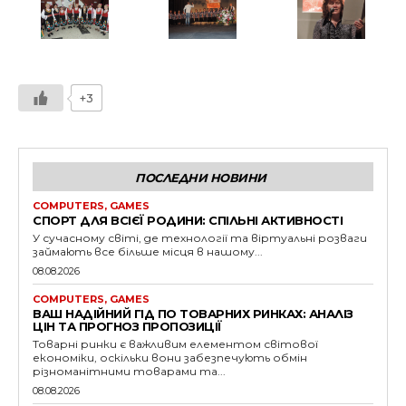
+3
ПОСЛЕДНИ НОВИНИ
COMPUTERS, GAMES
СПОРТ ДЛЯ ВСІЄЇ РОДИНИ: СПІЛЬНІ АКТИВНОСТІ
У сучасному світі, де технології та віртуальні розваги
займають все більше місця в нашому...
08.08.2026
COMPUTERS, GAMES
ВАШ НАДІЙНИЙ ГІД ПО ТОВАРНИХ РИНКАХ: АНАЛІЗ
ЦІН ТА ПРОГНОЗ ПРОПОЗИЦІЇ
Товарні ринки є важливим елементом світової
економіки, оскільки вони забезпечують обмін
різноманітними товарами та...
08.08.2026