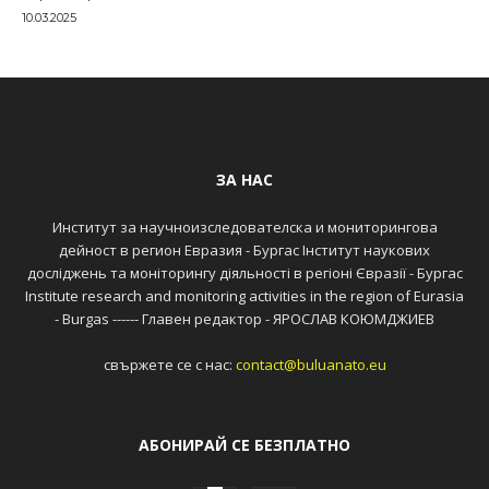
10.03.2025
ЗА НАС
Институт за научноизследователска и мониторингова
дейност в регион Евразия - Бургас Інститут наукових
досліджень та моніторингу діяльності в регіоні Євразії - Бургас
Institute research and monitoring activities in the region of Eurasia
- Burgas ------ Главен редактор - ЯРОСЛАВ КОЮМДЖИЕВ
свържете се с нас:
contact@buluanato.eu
АБОНИРАЙ СЕ БЕЗПЛАТНО