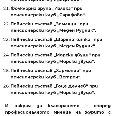
Фолклорна група „Иглика“ при
пенсионерски клуб „Сарафово“.
Певчески състав „Земляци“ при
пенсионерски клуб „Меден Рудник“.
Певчески състав „Шарена китка“ при
пенсионерски клуб „Меден Рудник“.
Певчески състав „Морски звуци“ при
пенсионерски клуб „Морски звуци“.
Певчески състав „Хармония“ при
пенсионерски клуб „Ветрен“.
Певчески състав „Гоце Делчев“ при
пенсионерски клуб „Морски звуци“.
И накрая за класирането – според
професионалното мнение на журито с