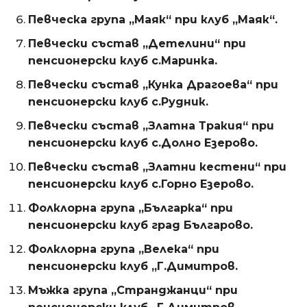
Певческа група „Маяк“ при клуб „Маяк“.
Певчески състав „Детелини“ при
пенсионерски клуб с.Маринка.
Певчески състав „Кунка Драгоева“ при
пенсионерски клуб с.Рудник.
Певчески състав „Златна Тракия“ при
пенсионерски клуб с.Долно Езерово.
Певчески състав „Златни кестени“ при
пенсионерски клуб с.Горно Езерово.
Фолклорна група „Българка“ при
пенсионерски клуб град Българово.
Фолклорна група „Велека“ при
пенсионерски клуб „Г.Димитров.
Мъжка група „Странджанци“ при