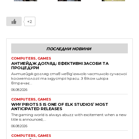
+2
ПОСЛЕДНИ НОВИНИ
COMPUTERS, GAMES
АНТИЕЙДЖ ДОГЛЯД: ЕФЕКТИВНІ ЗАСОБИ ТА
ПРОЦЕДУРИ
Антиейдж догляд став невід’ємною частиною сучасної
косметології та індустрії краси. З віком шкіра
втрачає...
06.08.2026
COMPUTERS, GAMES
WHY PIROTS 5 IS ONE OF ELK STUDIOS’ MOST
ANTICIPATED RELEASES
The gaming world is always abuzz with excitement when a new
title is announced,...
06.08.2026
COMPUTERS, GAMES