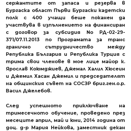
сержантите от запаса и резерва в
Бургаска област Първи Бургаски кадетски
полк с 400 учащи беше поканен да
участвува в изпълнението на финансиран
с договор за субсидия
No РД
-02-29-
371/
07.11.2013 по Програмата за транс
гранично сътрудничество между
Република България и Република Турция с
трима свои членове в мое лице майор к.
Ярослав Коюмджиев, Джемал Халил Хюсеин
и Джемил Хасан Джемил и председателят
на общинския съвет на СОСЗР бриг.ген.о.р.
Васил Джелебов.
След успешното приключване на
тримесечното обучение, проведено през
месеците април, май и юни, 2014 година от
доц. д-р Мария Нейкова, заместник декан