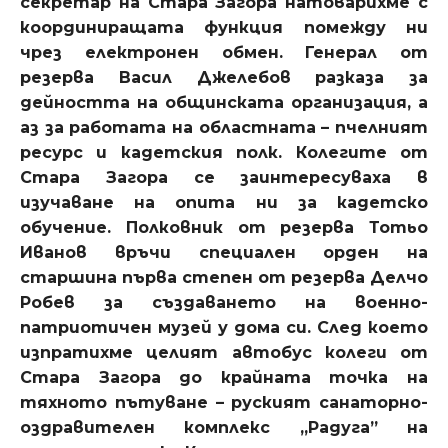
секретар на Стара Загора натоварихме с
координиращата функция помежду ни
чрез електронен обмен. Генерал от
резерва Васил Джелебов разказа за
дейността на общинската организация, а
аз за работата на областната – пчелният
ресурс и кадетския полк. Колегите от
Стара Загора се заинтересуваха в
изучаване на опита ни за кадетско
обучение. Полковник от резерва Тотьо
Иванов връчи специален орден на
старшина първа степен от резерва Делчо
Робев за създаването на военно-
патриотичен музей у дома си. След което
изпратихме целият автобус колеги от
Стара Загора до крайната точка на
тяхното пътуване – руският санаторно-
оздравителен комплекс „Радуга” на