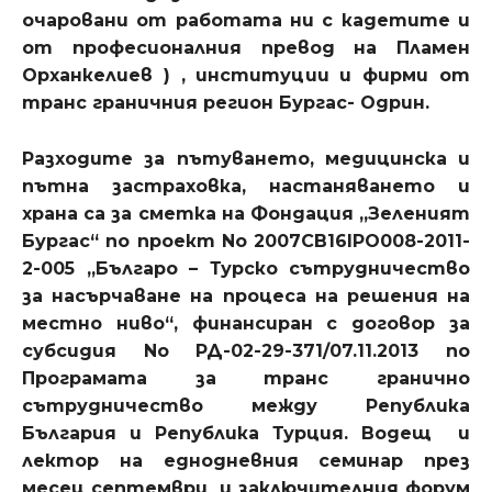
очаровани от работата ни с кадетите и
от професионалния превод на Пламен
Орханкелиев ) , институции и фирми от
транс граничния регион Бургас- Одрин.
Разходите за пътуването, медицинска и
пътна застраховка, настаняването и
храна са за сметка на Фондация „Зеленият
Бургас“ по проект No 2007CB16IPO008-2011-
2-005 „Българо – Турско сътрудничество
за насърчаване на процеса на решения на
местно ниво“, финансиран с договор за
субсидия No РД-02-29-371/07.11.2013 по
Програмата за транс гранично
сътрудничество между Република
България и Република Турция. Водещ и
лектор на еднодневния семинар през
месец септември и заключителния форум