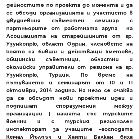
дейностите по проекта до момента и да
се обсъди организацията и участието в
двудневния съвместен семинар с
партньорите от работната група на
Асоциацията на старейшините от гр.
Узункопрю, област Одрин, членовете на
която са бивши и действащи кметове,
общински съветници, областни и
околийски управители от региона на гр.
Узункопрю, Турция. По време на
пътуването и семинарът от 10 и 11
октомври, 2014 година. На него се очаква
да се обсъдят нови проектни идеи и
подпишат споразумения между
организации ( нашата със турските
военни и с турския регионален
инспекторат за учащите –господата
Кемал Йълдъз и Хаяти Балкан бяха