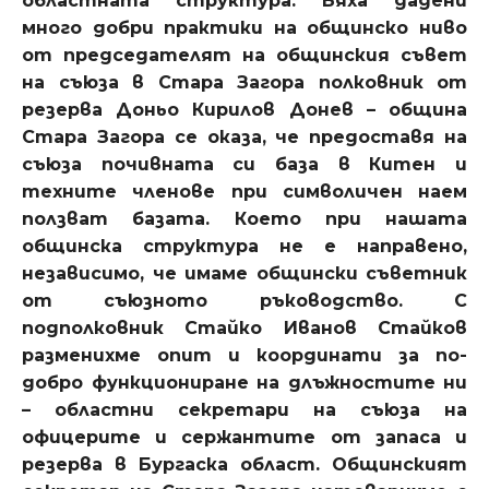
областната структура. Бяха дадени
много добри практики на общинско ниво
от председателят на общинския съвет
на съюза в Стара Загора полковник от
резерва Доньо Кирилов Донев – община
Стара Загора се оказа, че предоставя на
съюза почивната си база в Китен и
техните членове при символичен наем
ползват базата. Което при нашата
общинска структура не е направено,
независимо, че имаме общински съветник
от съюзното ръководство. С
подполковник Стайко Иванов Стайков
разменихме опит и координати за по-
добро функциониране на длъжностите ни
– областни секретари на съюза на
офицерите и сержантите от запаса и
резерва в Бургаска област. Общинският