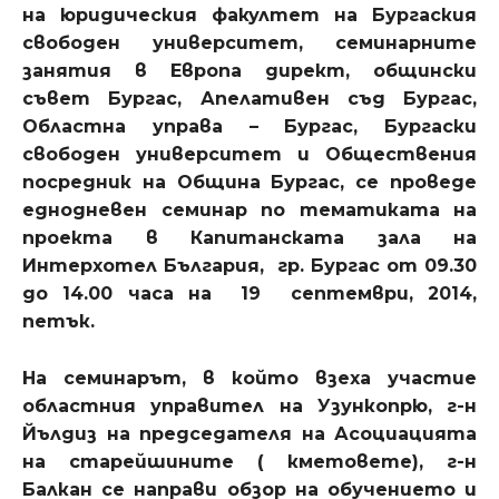
на юридическия факултет на Бургаския
свободен университет, семинарните
занятия в Европа директ, общински
съвет Бургас, Апелативен съд Бургас,
Областна управа – Бургас, Бургаски
свободен университет и Обществения
посредник на Община Бургас, се проведе
еднодневен семинар по тематиката на
проекта в Капитанската зала на
Интерхотел България, гр. Бургас от 09.30
до 14.00 часа на 19 септември, 2014,
петък.
На семинарът, в който взеха участие
областния управител на Узункопрю, г-н
Йълдиз на председателя на Асоциацията
на старейшините ( кметовете), г-н
Балкан се направи обзор на обучението и