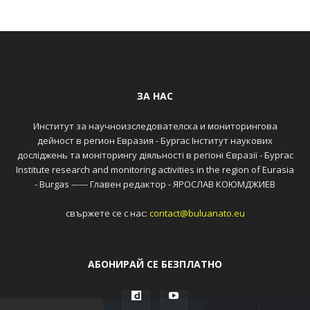
ЗА НАС
Институт за научноизследователска и мониторингова
дейност в регион Евразия - Бургас Інститут наукових
досліджень та моніторингу діяльності в регіоні Євразії - Бургас
Institute research and monitoring activities in the region of Eurasia
- Burgas ------ Главен редактор - ЯРОСЛАВ КОЮМДЖИЕВ
свържете се с нас:
contact@buluanato.eu
АБОНИРАЙ СЕ БЕЗПЛАТНО