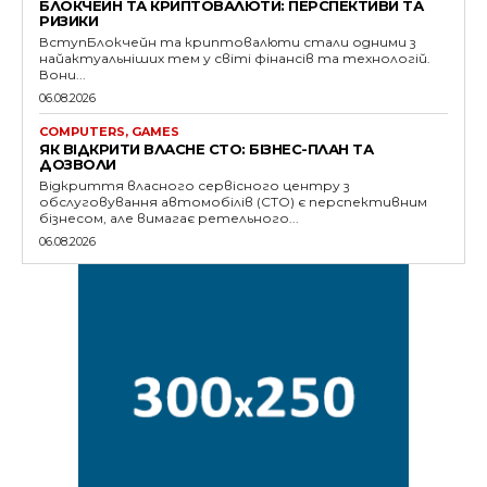
БЛОКЧЕЙН ТА КРИПТОВАЛЮТИ: ПЕРСПЕКТИВИ ТА
РИЗИКИ
ВступБлокчейн та криптовалюти стали одними з
найактуальніших тем у світі фінансів та технологій.
Вони...
06.08.2026
COMPUTERS, GAMES
ЯК ВІДКРИТИ ВЛАСНЕ СТО: БІЗНЕС-ПЛАН ТА
ДОЗВОЛИ
Відкриття власного сервісного центру з
обслуговування автомобілів (СТО) є перспективним
бізнесом, але вимагає ретельного...
06.08.2026