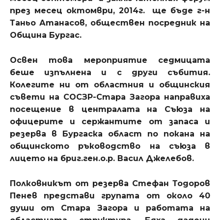
през месец октомври, 2014г. ще бъде г-н
Таньо Атанасов, обществен посредник на
Община Бургас.
Освен това мероприятие седмицата
беше изпълнена и с други събития.
Колегите ни от областния и общинския
съвети на СОСЗР-Стара Загора направиха
посещение в централата на Съюза на
офицерите и сержантите от запаса и
резерва в Бургаска област по покана на
общинското ръководство на съюза в
лицето на бриг.ген.о.р. Васил Джелебов.
Полковникът от резерва Стефан Тодоров
Пенев представи групата от около 40
души от Стара Загора и работата на