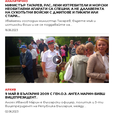
АНАЛИТИЧНО
МИНИСТЪР ТАГАРЕВ, РЛС, ЛЕКИ ИЗТРЕБИТЕЛИ И МОРСКИ
НЕОБИТАЕМИ АПАРАТИ СА СПЕШНИ, А НЕ ДАЛАВЕРАТА
НА СУХОПЪТНИ ВОЙСКИ С ДЖИПОВЕ И ПИКАПИ ИЛИ
СТАРИ...
Уважаеми господин министър Тагарев, бъдете мъж и
истински воин и не се поддавайте на...
16.06.2023
АРХИВ
9 МАЙ В БЪЛГАРИЯ 2009 С ГЕН.О.З. АНГЕЛ МАРИН-БИВШ
ВИЦЕПРЕЗИДЕНТ.
Ангел Иванов Ма̀рин е български офицер, политик и 3-ти
вицепрезидент на Република България, между...
02.06.2023